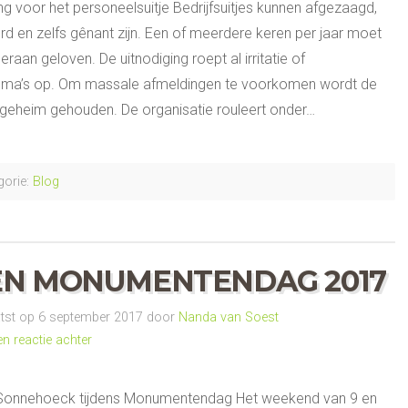
ng voor het personeelsuitje Bedrijfsuitjes kunnen afgezaagd,
d en zelfs gênant zijn. Een of meerdere keren per jaar moet
eraan geloven. De uitnodiging roept al irritatie of
uma’s op. Om massale afmeldingen te voorkomen wordt de
t geheim gehouden. De organisatie rouleert onder…
orie:
Blog
N MONUMENTENDAG 2017
st op 6 september 2017 door
Nanda van Soest
en reactie achter
onnehoeck tijdens Monumentendag Het weekend van 9 en