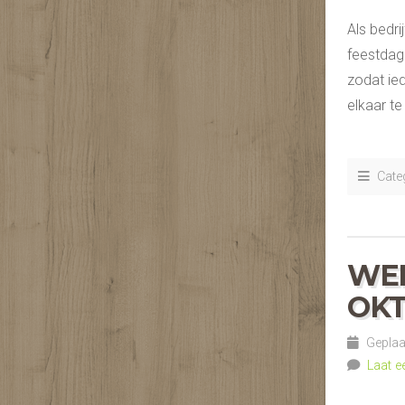
Als bedri
feestdage
zodat ie
elkaar t
Categ
WER
OK
Geplaat
Laat e