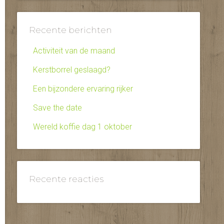
Recente berichten
Activiteit van de maand
Kerstborrel geslaagd?
Een bijzondere ervaring rijker
Save the date
Wereld koffie dag 1 oktober
Recente reacties