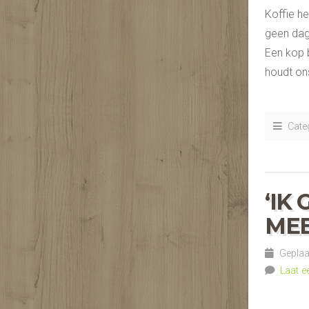
Koffie he
geen dag
Een kop b
houdt ons
Categ
‘IK
MEE
Geplaat
Laat e