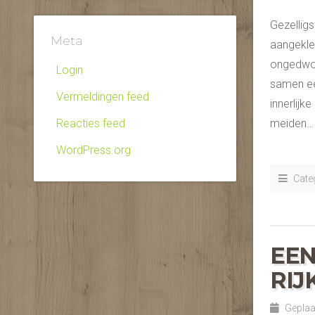
Gezelligs
Meta
aangekle
ongedwon
Login
samen een
Vermeldingen feed
innerlij
Reacties feed
meiden…
WordPress.org
Categ
EEN
RIJ
Geplaat