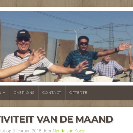
NTSHEUL
N
OVER ONS
CONTACT
OFFERTE
IVITEIT VAN DE MAAND
st op 8 februari 2018 door
Nanda van Soest