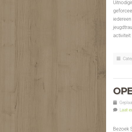
Uitnodigi
geforceer
iedereen 
jeugdtra
activitei
Categ
OPE
Geplaat
Laat e
Bezoek S