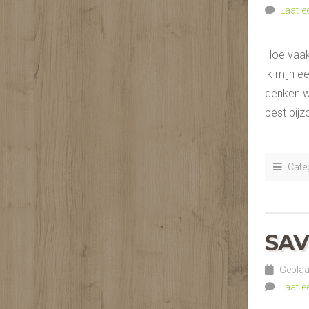
Laat e
Hoe vaak
ik mijn e
denken we
best bijz
Categ
SAV
Geplaat
Laat e