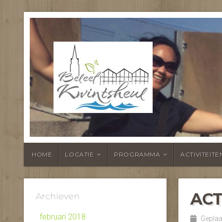
BELEEF KWI
HOME
LOCATIE
PROGRAMMA
ACTIVITEITE
ACT
Archieven
februari 2018
Geplaat