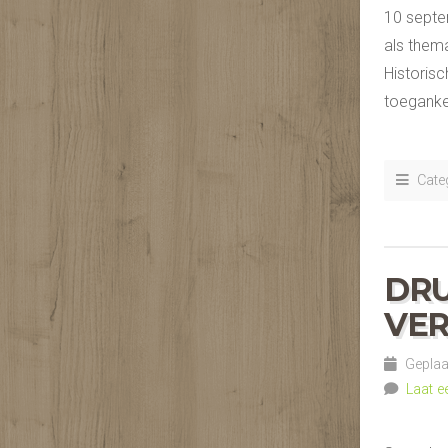
10 septe
als thema
Historis
toegankel
Categ
DRU
VER
Geplaat
Laat e