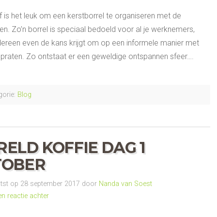
jf is het leuk om een kerstborrel te organiseren met de
n. Zo’n borrel is speciaal bedoeld voor al je werknemers,
dereen even de kans krijgt om op een informele manier met
e praten. Zo ontstaat er een geweldige ontspannen sfeer….
orie:
Blog
ELD KOFFIE DAG 1
TOBER
st op 28 september 2017 door
Nanda van Soest
en reactie achter