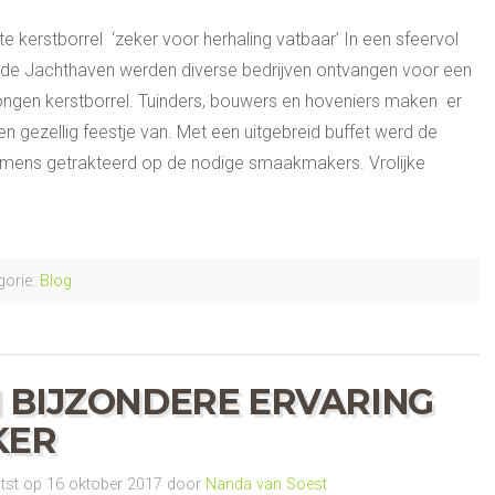
te kerstborrel ‘zeker voor herhaling vatbaar’ In een sfeervol
de Jachthaven werden diverse bedrijven ontvangen voor een
gen kerstborrel. Tuinders, bouwers en hoveniers maken er
 gezellig feestje van. Met een uitgebreid buffet werd de
ke mens getrakteerd op de nodige smaakmakers. Vrolijke
orie:
Blog
 BIJZONDERE ERVARING
KER
st op 16 oktober 2017 door
Nanda van Soest