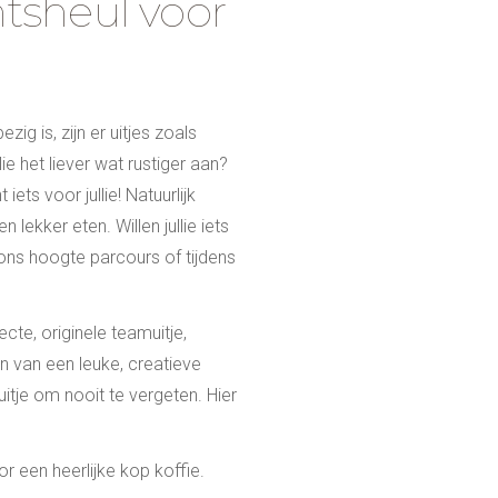
tsheul voor
ig is, zijn er uitjes zoals
e het liever wat rustiger aan?
ts voor jullie! Natuurlijk
 lekker eten. Willen jullie iets
ons hoogte parcours of tijdens
cte, originele teamuitje,
ën van een leuke, creatieve
uitje om nooit te vergeten. Hier
r een heerlijke kop koffie.