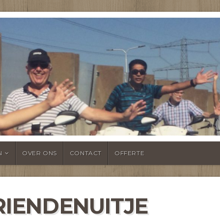
NTSHEUL
N
OVER ONS
CONTACT
OFFERTE
IENDENUITJE