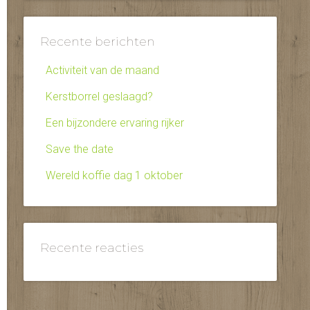
Recente berichten
Activiteit van de maand
Kerstborrel geslaagd?
Een bijzondere ervaring rijker
Save the date
Wereld koffie dag 1 oktober
Recente reacties