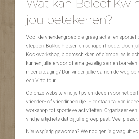
Wat kan Beleef Kwin
jou betekenen?
Voor de vriendengroep die graag actief en sportief bez
steppen, Bakkie Fietsen en schapen hoede. Doen julli
Kookworkshop, bloemschikken of djembe les is echt ie
kunnen jullie ervoor of erna gezellig samen borrelen en
meer uitdaging? Dan vinden jullie samen de weg op 
een Virto tour.
Op onze website vind je tips en ideeën voor het perfe
vrienden- of vriendinnenuitje. Hier staan tal van idee
workshop tot sportieve activiteiten. Organiseer een 
vind je altijd iets dat bij jullie groep past. Veel plezier.
Nieuwsgierig geworden? We nodigen je graag uit voo