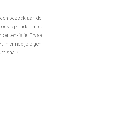
n een bezoek aan de
ezoek bijzonder en ga
roentenkistje. Ervaar
ul hiermee je eigen
eum saai?