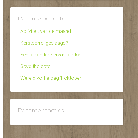
Recente berichten
Activiteit van de maand
Kerstborrel geslaagd?
Een bijzondere ervaring rijker
Save the date
Wereld koffie dag 1 oktober
Recente reacties