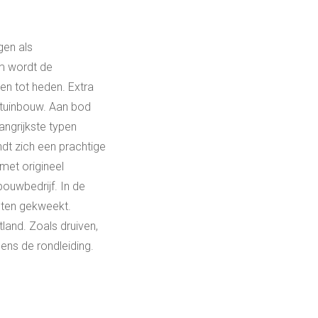
gen als
m wordt de
n tot heden. Extra
)tuinbouw. Aan bod
angrijkste typen
dt zich een prachtige
 met origineel
bouwbedrijf. In de
cten gekweekt.
and. Zoals druiven,
dens de rondleiding.