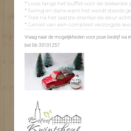
* Loop langs het buffet voor de lekkerste
* Swing en dans want het wordt steeds ge
* Trek na het laatste drankje de deur acht
* Geniet van een compleet verzorgde av
Vraag naar de mogelijkheden voor jouw bedrijf via i
bel 06-33101257