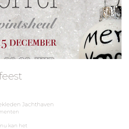
 feest
gekleden Jachthaven
momenten
 nu kan het