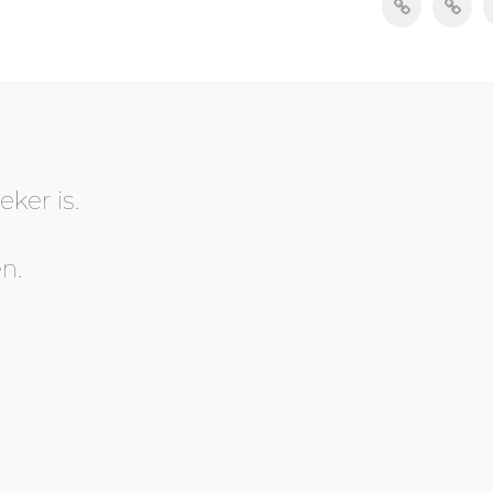
eker is.
n.