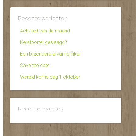
Recente berichten
Activiteit van de maand
Kerstborrel geslaagd?
Een bijzondere ervaring rijker
Save the date
Wereld koffie dag 1 oktober
Recente reacties