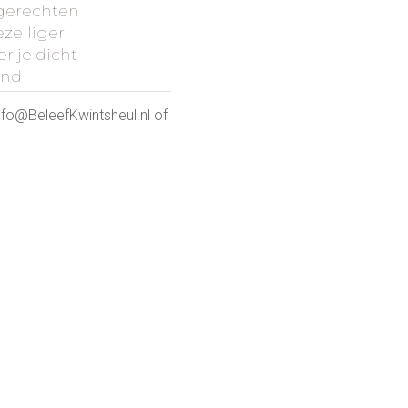
 gerechten
zelliger
er je dicht
ond
nfo@BeleefKwintsheul.nl of