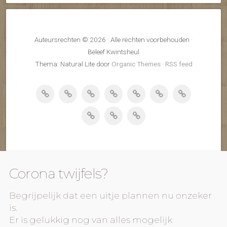
Auteursrechten © 2026 · Alle rechten voorbehouden ·
Beleef Kwintsheul
Thema: Natural Lite door
Organic Themes
·
RSS feed
Corona twijfels?
Begrijpelijk dat een uitje plannen nu onzeker
is.
Er is gelukkig nog van alles mogelijk