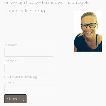
en we zijn flexibel bij nieuwe maatregelen.
Nanda belt je terug
Je naam
Telefoon*
Beantwoord de vraag
134+6=?