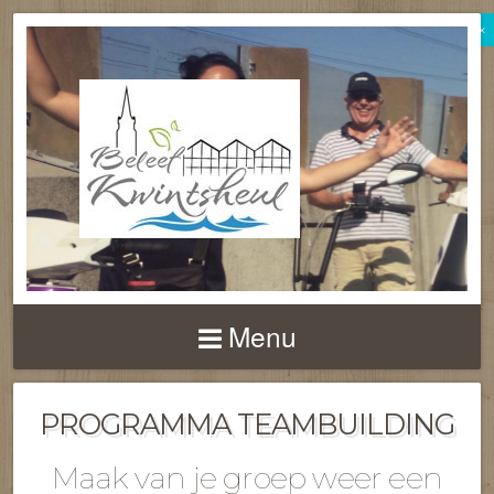
×
BELEEF
KWINTSHEUL
Menu
PROGRAMMA TEAMBUILDING
Maak van je groep weer een