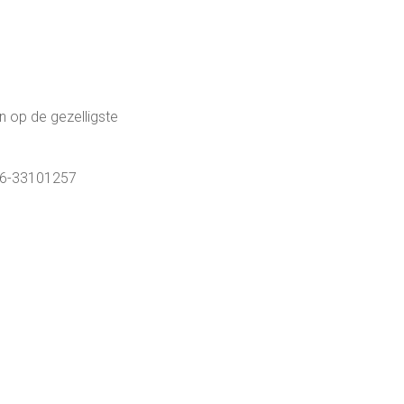
jn op de gezelligste
 06-33101257