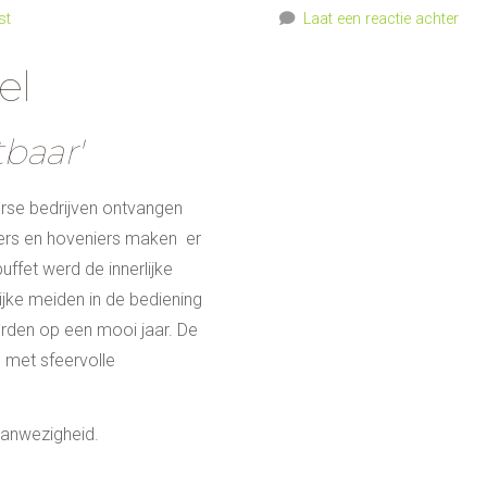
st
Laat een reactie achter
rel
tbaar'
rse bedrijven ontvangen
ers en hoveniers maken er
uffet werd de innerlijke
jke meiden in de bediening
rden op een mooi jaar. De
 met sfeervolle
aanwezigheid.