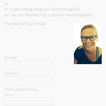
is.
Er is gelukkig nog van alles mogelijk
en we zijn flexibel bij nieuwe maatregelen.
Nanda belt je terug
Je naam
Telefoon*
Beantwoord de vraag
134+6=?