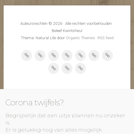
Auteursrechten © 2026 · Alle rechten voorbehouden ·
Beleef Kwintsheul
Thema: Natural Lite door
Organic Themes
·
RSS feed
Corona twijfels?
Begrijpelijk dat een uitje plannen nu onzeker
is.
Er is gelukkig nog van alles mogelijk