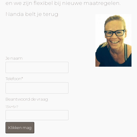
en we zijn flexibel bij nieuwe maatregelen.
Nanda belt je terug
Je naam
Telefoon*
Beantwoord de vraag
134+6=?