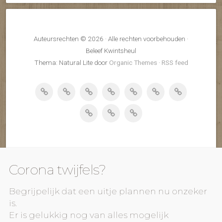
Auteursrechten © 2026 · Alle rechten voorbehouden ·
Beleef Kwintsheul
Thema: Natural Lite door
Organic Themes
·
RSS feed
Corona twijfels?
Begrijpelijk dat een uitje plannen nu onzeker
is.
Er is gelukkig nog van alles mogelijk