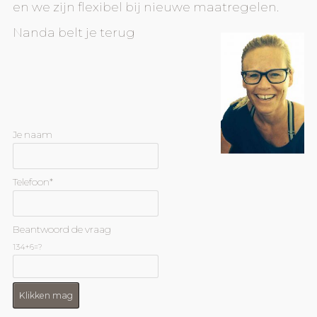
en we zijn flexibel bij nieuwe maatregelen.
Nanda belt je terug
Je naam
Telefoon*
Beantwoord de vraag
134+6=?