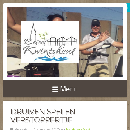
×
BELEEF
KWINTSHEUL
Menu
DRUIVEN SPELEN
VERSTOPPERTJE
Geplaatst op 2 augustus 2017 door
Nanda van Soest