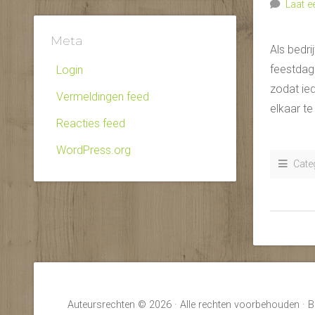
Laat e
Meta
Als bedri
feestdage
Login
zodat ie
Vermeldingen feed
elkaar t
Reacties feed
WordPress.org
Categ
Auteursrechten © 2026 · Alle rechten voorbehouden · B