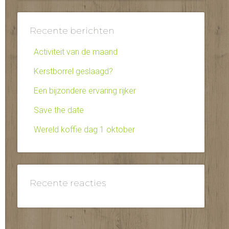
Recente berichten
Activiteit van de maand
Kerstborrel geslaagd?
Een bijzondere ervaring rijker
Save the date
Wereld koffie dag 1 oktober
Recente reacties