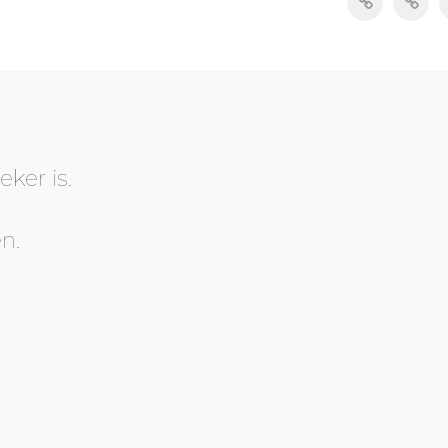
eker is.
n.