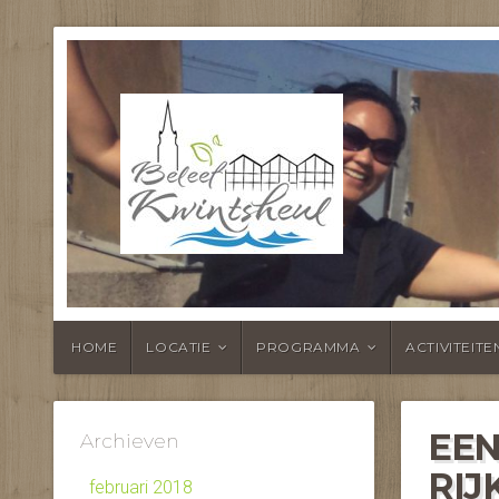
BELEEF KWI
HOME
LOCATIE
PROGRAMMA
ACTIVITEITE
EEN
Archieven
RIJ
februari 2018