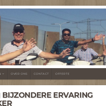
NTSHEUL
N
OVER ONS
CONTACT
OFFERTE
 BIJZONDERE ERVARING
KER