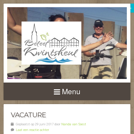
×
BELEEF
KWINTSHEUL
Menu
VACATURE
Geplaatst op 29 juni 2017 door
Nanda van Soest
Laat een reactie achter