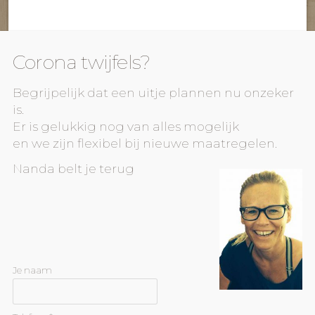
Corona twijfels?
Begrijpelijk dat een uitje plannen nu onzeker
is.
Er is gelukkig nog van alles mogelijk
en we zijn flexibel bij nieuwe maatregelen.
Nanda belt je terug
Je naam